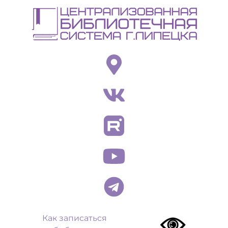
Перейти
к
основному
содержанию
Как записаться