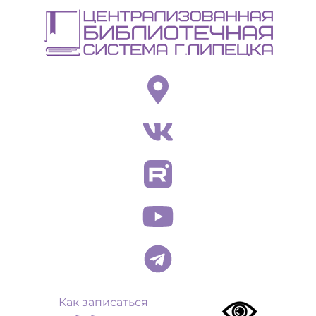
Перейти
к
основному
содержанию
Как записаться