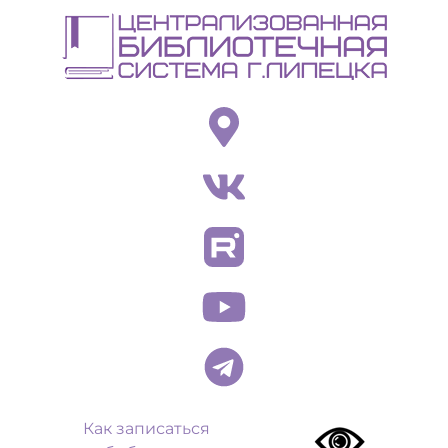
Перейти
к
основному
содержанию
Как записаться