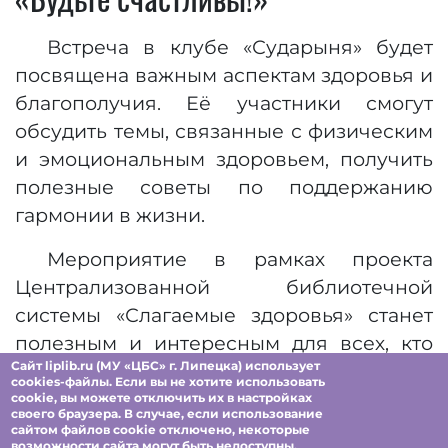
Встреча в клубе «Сударыня» будет
посвящена важным аспектам здоровья и
благополучия. Её участники смогут
обсудить темы, связанные с физическим
и эмоциональным здоровьем, получить
полезные советы по поддержанию
гармонии в жизни.
Мероприятие в рамках проекта
Централизованной библиотечной
системы «Слагаемые здоровья» станет
полезным и интересным для всех, кто
Сайт liplib.ru (МУ «ЦБС» г. Липецка) использует
стремится к здоровому образу жизни и
cookies-файлы. Если вы не хотите использовать
гармонии.
cookie, вы можете отключить их в настройках
своего браузера. В случае, если использование
сайтом файлов cookie отключено, некоторые
Ждём вас!
возможности сайта могут быть недоступны.